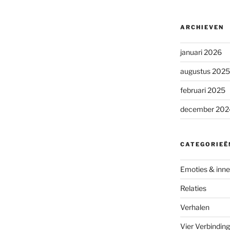
ARCHIEVEN
januari 2026
augustus 2025
februari 2025
erker in de
december 202
torm
CATEGORIEË
Emoties & inner
Relaties
Verhalen
Vier Verbindin