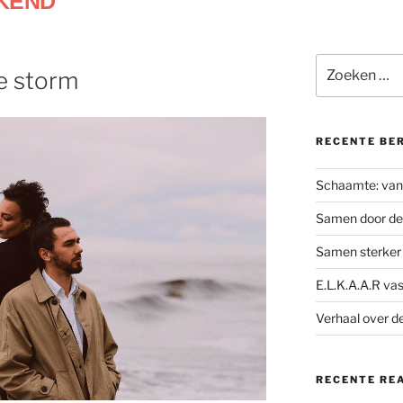
KEND
e storm
RECENTE BE
Schaamte: van 
Samen door d
Samen sterker 
E.L.K.A.A.R va
Verhaal over d
RECENTE RE