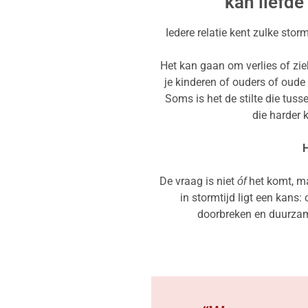
kan liefde
Iedere relatie kent zulke storm
Het kan gaan om verlies of zie
je kinderen of ouders of oude
Soms is het de stilte die tuss
die harder 
H
De vraag is niet
het komt, m
óf
in stormtijd ligt een kans:
doorbreken en duurzam