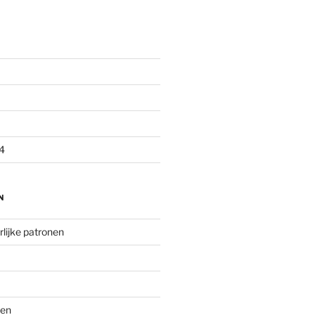
4
N
lijke patronen
gen