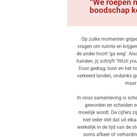
“We roepen n
boodschap ko
Op zulke momenten grijpe
vragen om ruimte en krijgen 
de ander hoort ‘ga weg’. Also
handen, jij schrijft
“Wish you
Door gedrag, toon en het 
verkeerd landen, ondanks go
maar 
In onze samenleving is sche
geworden en scheiden ee
moeilijk wordt. De cijfers 
niet ieder stel dat uit el
werkelijk in de tijd van de s
soms
afkeer of verhardi