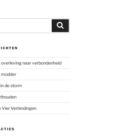
RICHTEN
overleving naar verbondenheid
e modder
in de storm
sthouden
e Vier Verbindingen
ACTIES