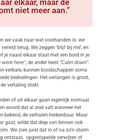
aar elkaar, maar de
mt niet meer aan.”
n we vaak naar wat voorhanden is: we
verwijt terug. We zeggen ‘blijf bij me’, en
f je naast elkaar staat met een bord in je
, de ander leest
.
 were here”
“Calm down”
non-verbale, kunnen boodschappen soms
ede bedoelingen. Het verlangen is groot,
de vertaling stokt.
iden of uit elkaar gaan eigenlijk normaal
n woord dat al snel valt wanneer het
zijn bekend, de verhalen herkenbaar. Maar
kaar gaat, wilde dat diep van binnen ook
torm. We zien juist dat in of na zo’n storm
ng
ontstaat, opgestapelde verwijten of