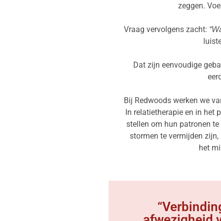
zeggen. Voel
Vraag vervolgens zacht:
“Wa
luist
Dat zijn eenvoudige geba
eerd
Bij Redwoods werken we van
In relatietherapie en in he
stellen om hun patronen te
stormen te vermijden zijn,
het mi
“Verbinding
afwezigheid v