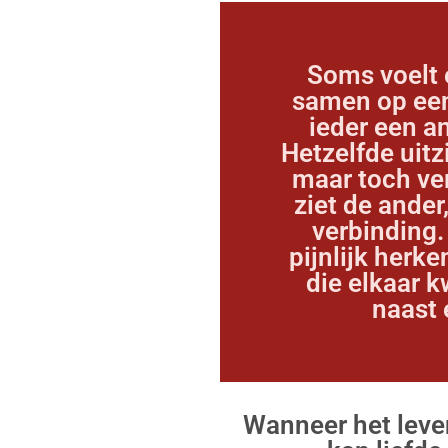
Soms voelt e
samen op een
ieder een an
Hetzelfde uitz
maar toch ver
ziet de ander
verbinding.
pijnlijk herk
die elkaar k
naast 
Wanneer het leven 