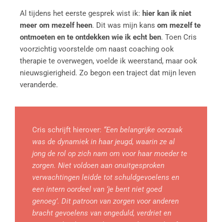
Al tijdens het eerste gesprek wist ik:
hier kan ik niet
meer om mezelf heen
. Dit was mijn kans
om mezelf te
ontmoeten en te ontdekken wie ik echt ben
. Toen Cris
voorzichtig voorstelde om naast coaching ook
therapie te overwegen, voelde ik weerstand, maar ook
nieuwsgierigheid. Zo begon een traject dat mijn leven
veranderde.
Cris schrijft hierover:
“Een belangrijke oorzaak
was de dynamiek in haar jeugd, waarin ze al
jong de rol op zich nam om voor haar moeder te
zorgen. Niet voldoen aan onuitgesproken
verwachtingen leidde tot schuldgevoelens en
een intern oordeel van ‘je bent niet goed
genoeg’. Dit patroon van zorgen voor anderen
bracht gevoelens van ongeduld, verdriet en