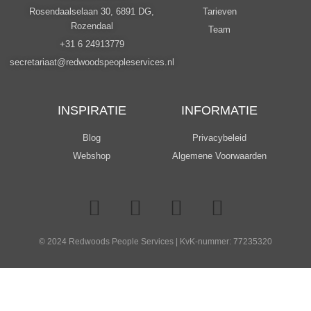
Rosendaalselaan 30, 6891 DG,
Tarieven
Rozendaal
Team
+31 6 24913779
secretariaat@redwoodspeopleservices.nl
INSPIRATIE
INFORMATIE
Blog
Privacybeleid
Webshop
Algemene Voorwaarden
© 2024 Redwoods People Services | KvK-nummer: 77235320