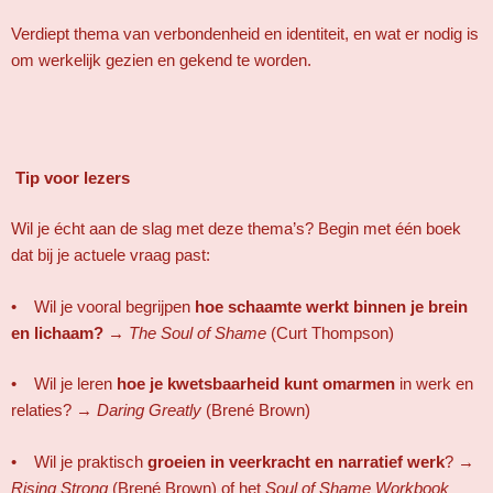
Verdiept thema van verbondenheid en identiteit, en wat er nodig is
om werkelijk gezien en gekend te worden.
Tip voor lezers
Wil je écht aan de slag met deze thema’s? Begin met één boek
dat bij je actuele vraag past:
• Wil je vooral begrijpen
hoe schaamte werkt binnen je brein
en lichaam?
→
The Soul of Shame
(Curt Thompson)
• Wil je leren
hoe je kwetsbaarheid kunt omarmen
in werk en
relaties? →
Daring Greatly
(Brené Brown)
• Wil je praktisch
groeien in veerkracht en narratief werk
? →
Rising Strong
(Brené Brown) of het
Soul of Shame Workbook