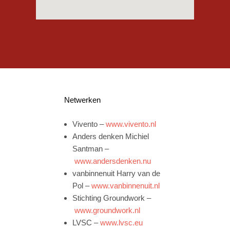
Netwerken
Vivento –
www.vivento.nl
Anders denken Michiel
Santman –
www.andersdenken.nu
vanbinnenuit Harry van de
Pol –
www.vanbinnenuit.nl
Stichting Groundwork –
www.groundwork.nl
LVSC –
www.lvsc.eu