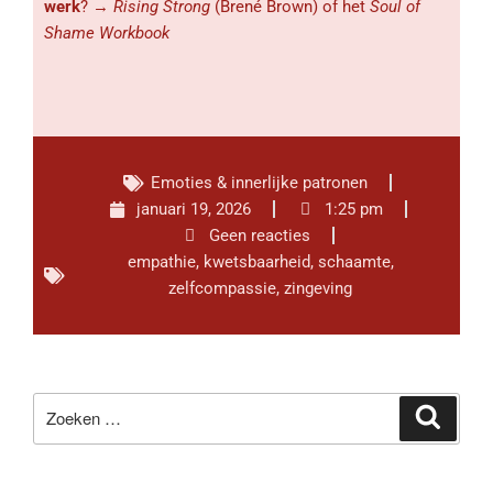
werk
? →
Rising Strong
(Brené Brown) of het
Soul of
Shame Workbook
Emoties & innerlijke patronen
januari 19, 2026
1:25 pm
Geen reacties
empathie
,
kwetsbaarheid
,
schaamte
,
zelfcompassie
,
zingeving