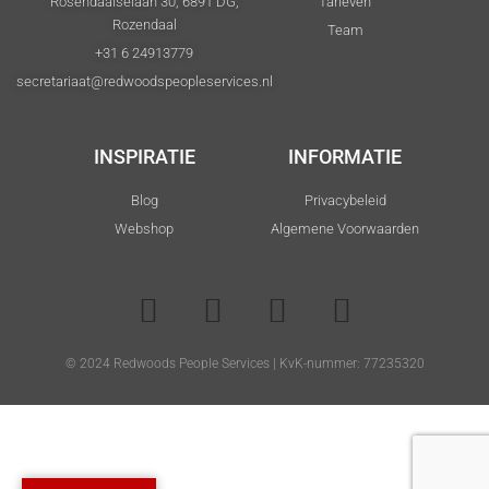
Rosendaalselaan 30, 6891 DG,
Tarieven
Rozendaal
Team
+31 6 24913779
secretariaat@redwoodspeopleservices.nl
INSPIRATIE
INFORMATIE
Blog
Privacybeleid
Webshop
Algemene Voorwaarden
© 2024 Redwoods People Services | KvK-nummer: 77235320