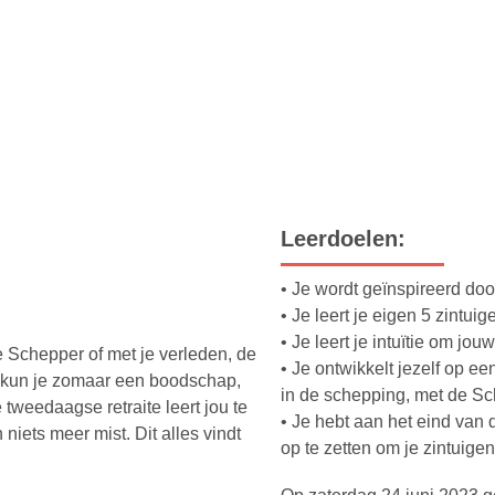
Leerdoelen:
• Je wordt geïnspireerd do
• Je leert je eigen 5 zintui
• Je leert je intuïtie om jou
je Schepper of met je verleden, de
• Je ontwikkelt jezelf op ee
n kun je zomaar een boodschap,
in de schepping, met de Sc
tweedaagse retraite leert jou te
• Je hebt aan het eind van
 niets meer mist. Dit alles vindt
op te zetten om je zintuige