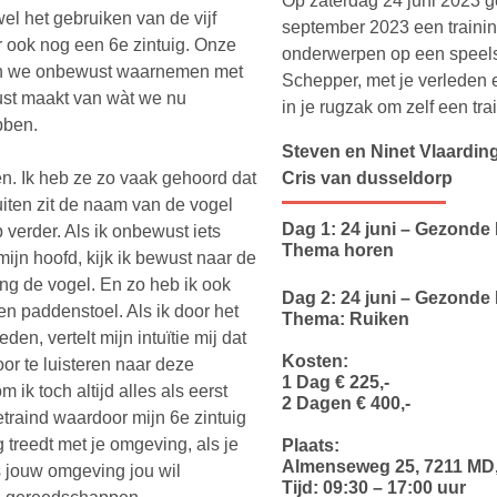
Op zaterdag 24 juni 2023 g
el het gebruiken van de vijf
september 2023 een traini
er ook nog een 6e zintuig. Onze
onderwerpen op een speels
etgeen we onbewust waarnemen met
Schepper, met je verleden 
ust maakt van wàt we nu
in je rugzak om zelf een tr
bben.
Steven en Ninet Vlaardin
en. Ik heb ze zo vaak gehoord dat
Cris van dusseldorp
luiten zit de naam van de vogel
Dag 1: 24 juni – Gezonde
 verder. Als ik onbewust iets
Thema horen
ijn hoofd, kijk ik bewust naar de
zing de vogel. En zo heb ik ook
Dag 2: 24 juni – Gezonde
en paddenstoel. Als ik door het
Thema: Ruiken
n, vertelt mijn intuïtie mij dat
Kosten:
oor te luisteren naar deze
1 Dag € 225,-
ik toch altijd alles als eerst
2 Dagen € 400,-
traind waardoor mijn 6e zintuig
g treedt met je omgeving, als je
Plaats:
Almenseweg 25, 7211 MD,
s jouw omgeving jou wil
Tijd: 09:30 – 17:00 uur