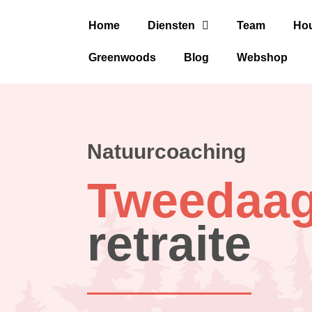
Home
Diensten
Team
Hou
Greenwoods
Blog
Webshop
Natuurcoaching
Tweedaa
retraite