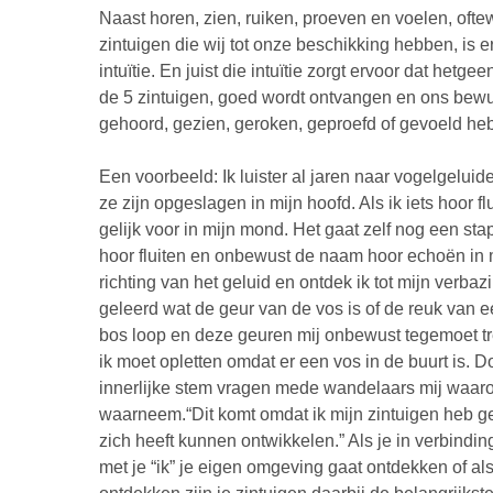
Naast horen, zien, ruiken, proeven en voelen, oftew
zintuigen die wij tot onze beschikking hebben, is 
intuïtie. En juist die intuïtie zorgt ervoor dat h
de 5 zintuigen, goed wordt ontvangen en ons bew
gehoord, gezien, geroken, geproefd of gevoeld he
Een voorbeeld: Ik luister al jaren naar vogelgeluid
ze zijn opgeslagen in mijn hoofd. Als ik iets hoor f
gelijk voor in mijn mond. Het gaat zelf nog een stap
hoor fluiten en onbewust de naam hoor echoën in m
richting van het geluid en ontdek ik tot mijn verba
geleerd wat de geur van de vos is of de reuk van e
bos loop en deze geuren mij onbewust tegemoet trede
ik moet opletten omdat er een vos in de buurt is. D
innerlijke stem vragen mede wandelaars mij waarom 
waarneem.“Dit komt omdat ik mijn zintuigen heb ge
zich heeft kunnen ontwikkelen.” Als je in verbindin
met je “ik” je eigen omgeving gaat ontdekken of al